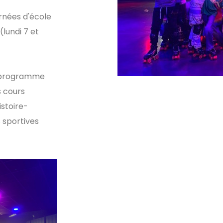
urnées d'école
lundi 7 et
un programme
s cours
istoire-
 sportives