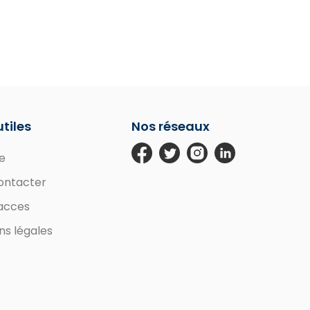
utiles
Nos réseaux
e
ontacter
'acces
ns légales