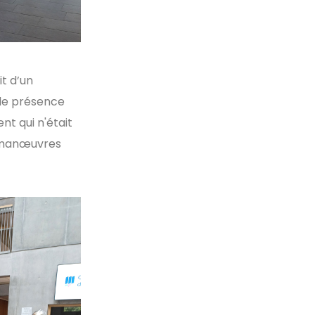
it d’un
 de présence
nt qui n'était
s manœuvres