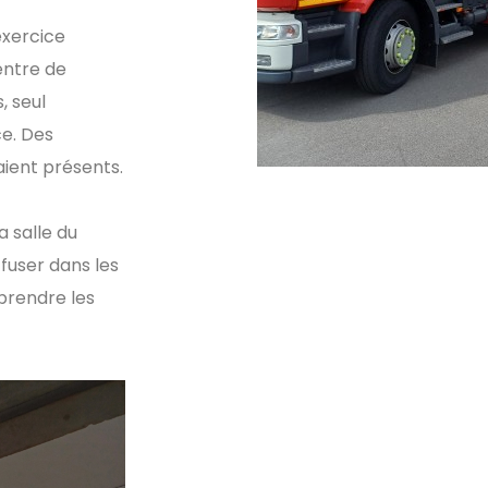
 exercice
entre de
, seul
ce. Des
ient présents.
 salle du
fuser dans les
eprendre les