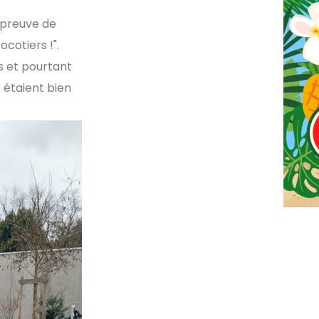
t preuve de
ocotiers !".
us et pourtant
 étaient bien