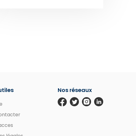
utiles
Nos réseaux
e
ontacter
'acces
ns légales