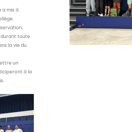
 a mis à
ollège.
bservation,
 durant toute
ns la vie du
ettre un
iciperont à la
s.