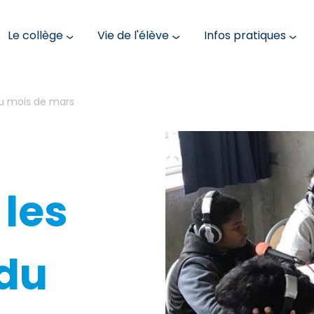
Le collège
Vie de l'élève
Infos pratiques
du mois de mars
 les
 du