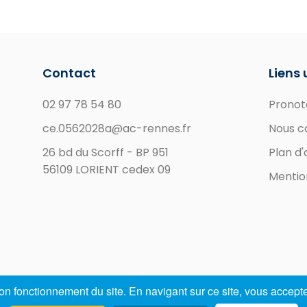
Contact
Liens 
02 97 78 54 80
Pronot
ce.0562028a@ac-rennes.fr
Nous c
26 bd du Scorff - BP 951
Plan d
56109 LORIENT cedex 09
Mentio
n fonctionnement du site. En navigant sur ce site, vous acceptez
©2022 COLLEGE-TREFAVEN.FR -
SEEWEB.FR